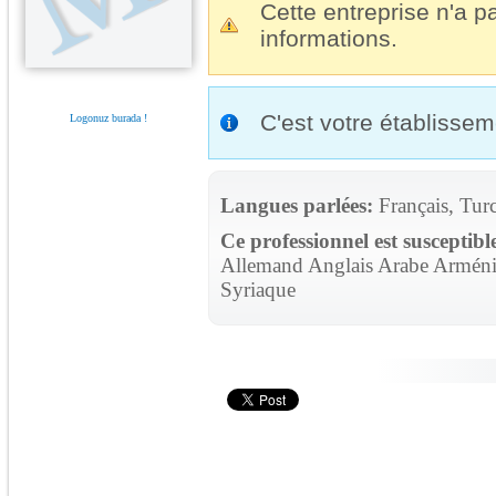
Cette entreprise n'a pa
informations.
C'est votre établisse
Logonuz burada !
Langues parlées:
Français, Tur
Ce professionnel est susceptibl
Allemand Anglais Arabe Arménie
Syriaque