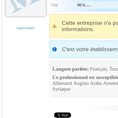
Cep
06 0......
Cette entreprise n'a pa
informations.
Logonuz burada !
C'est votre établisse
Langues parlées:
Français, Tur
Ce professionnel est susceptibl
Allemand Anglais Arabe Arménie
Syriaque