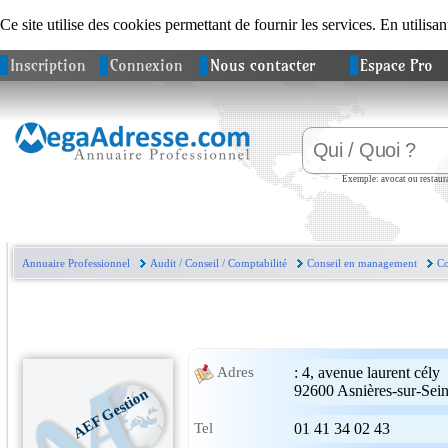
Ce site utilise des cookies permettant de fournir les services. En utilisan
Inscription
Connexion
Nous contacter
Espace Pro
Exemple: avocat ou restaura
Annuaire Professionnel
Audit / Conseil / Comptabilité
Conseil en management
Co
:
4, avenue laurent cély
Adres
92600
Asnières-sur-Sei
AEF Gestion
Tel
01 41 34 02 43