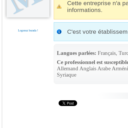
Cette entreprise n'a pa
informations.
C'est votre établisse
Logonuz burada !
Langues parlées:
Français, Tur
Ce professionnel est susceptibl
Allemand Anglais Arabe Arménie
Syriaque