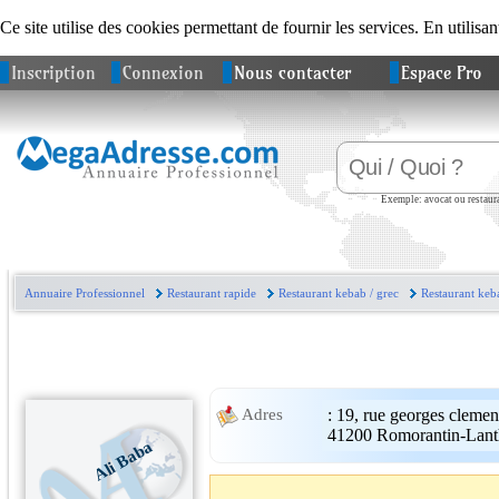
Ce site utilise des cookies permettant de fournir les services. En utilisan
Inscription
Connexion
Nous contacter
Espace Pro
Exemple: avocat ou restaura
Annuaire Professionnel
Restaurant rapide
Restaurant kebab / grec
Restaurant keb
:
19, rue georges cleme
Adres
41200
Romorantin-Lant
Ali Baba