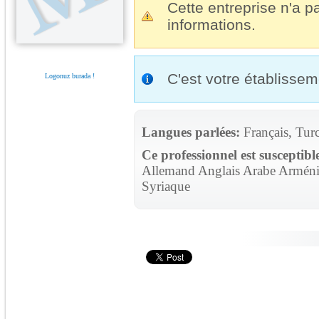
Cette entreprise n'a pa
informations.
C'est votre établisse
Logonuz burada !
Langues parlées:
Français, Tur
Ce professionnel est susceptibl
Allemand Anglais Arabe Arménie
Syriaque