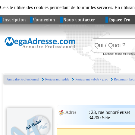
Ce site utilise des cookies permettant de fournir les services. En utilisan
Inscription
Connexion
Nous contacter
Espace Pro
Exemple: avocat ou restaura
Annuaire Professionnel
Restaurant rapide
Restaurant kebab / grec
Restaurant keba
:
23, rue honoré euzet
Adres
34200
Sète
Ali Baba