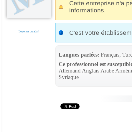
Cette entreprise n'a pa
informations.
C'est votre établisse
Logonuz burada !
Langues parlées:
Français, Tur
Ce professionnel est susceptibl
Allemand Anglais Arabe Arménie
Syriaque