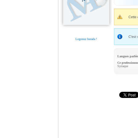
Cette 
C'est 
Logonuz burada !
Langues parlée
Ce professionne
Syriaque