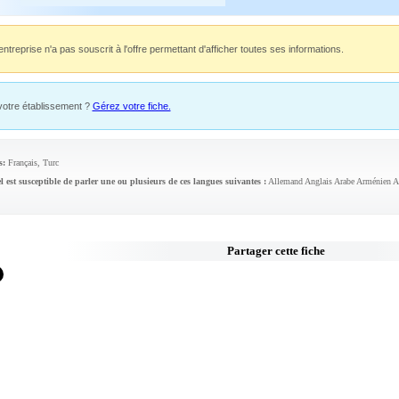
entreprise n'a pas souscrit à l'offre permettant d'afficher toutes ses informations.
votre établissement ?
Gérez votre fiche.
s:
Français, Turc
l est susceptible de parler une ou plusieurs de ces langues suivantes :
Allemand Anglais Arabe Arménien As
Partager cette fiche