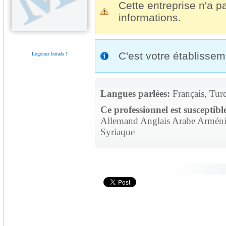
Cette entreprise n'a pa
informations.
C'est votre établisse
Logonuz burada !
Langues parlées:
Français, Tur
Ce professionnel est susceptibl
Allemand Anglais Arabe Arménie
Syriaque