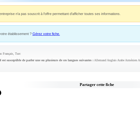
entreprise n'a pas souscrit à l'offre permettant d'afficher toutes ses informations.
votre établissement ?
Gérez votre fiche.
s:
Français, Turc
l est susceptible de parler une ou plusieurs de ces langues suivantes :
Allemand Anglais Arabe Arménien As
Partager cette fiche