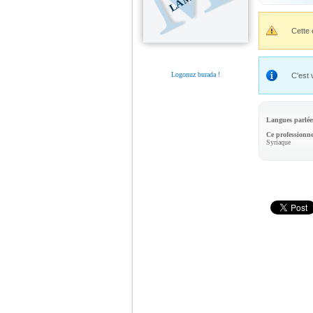
Cette 
Logonuz burada !
C'est 
Langues parlée
Ce professionne
Syriaque