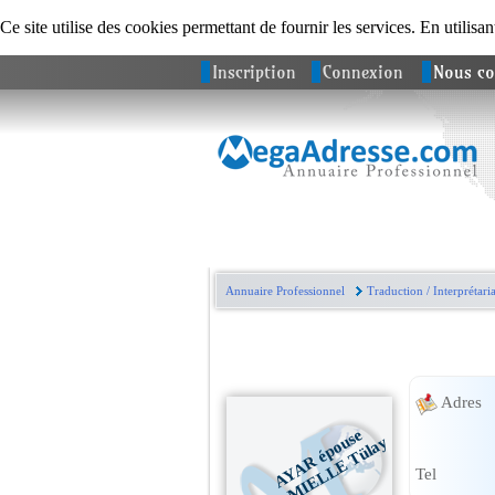
Ce site utilise des cookies permettant de fournir les services. En utilisan
Inscription
Connexion
Nous co
Annuaire Professionnel
Traduction / Interprétaria
Adres
A
Y
A
R
é
p
o
s
e
L
A
M
I
E
L
L
E
T
ül
a
u
y
Tel