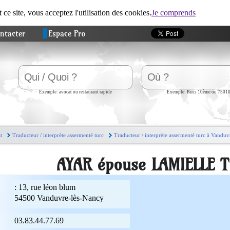
t ce site, vous acceptez l'utilisation des cookies.
Je comprends
ntacter
Espace Pro
Exemple: avocat ou restaurant rapide
Exemple: Paris 10ème ou 7501
t
Traducteur / interprète assermenté turc
Traducteur / interprète assermenté turc à Vandu
AYAR épouse LAMIELLE T
:
13, rue léon blum
54500
Vanduvre-lès-Nancy
03.83.44.77.69