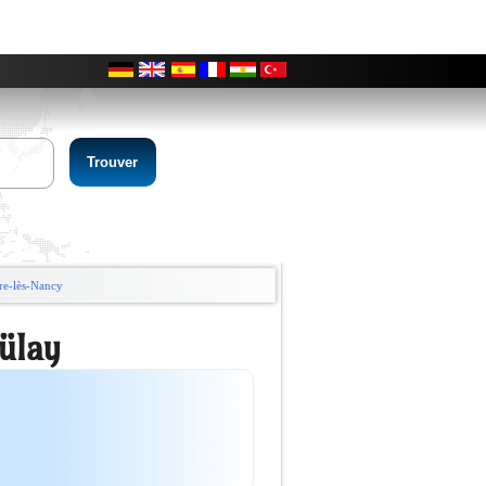
0
vre-lès-Nancy
ülay