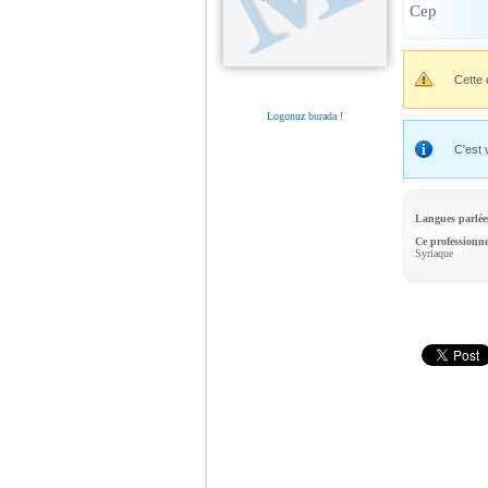
Cep
Cette 
Logonuz burada !
C'est 
Langues parlée
Ce professionne
Syriaque