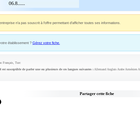
06.8......
entreprise n'a pas souscrit à l'offre permettant d'afficher toutes ses informations.
votre établissement ?
Gérez votre fiche.
s:
Français, Turc
l est susceptible de parler une ou plusieurs de ces langues suivantes :
Allemand Anglais Arabe Arménien As
Partager cette fiche