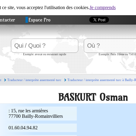
t ce site, vous acceptez l'utilisation des cookies.
Je comprends
ntacter
Espace Pro
Exemple: avocat ou restaurant rapide
Exemple: Paris 10ème ou 7501
t
Traducteur / interprète assermenté turc
Traducteur / interprète assermenté turc à Bailly-
BASKURT Osman
:
15, rue les armières
77700
Bailly-Romainvilliers
01.60.04.94.82