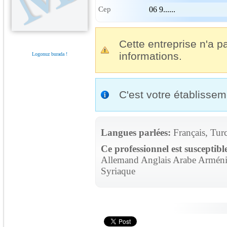
Cep
06 9......
Cette entreprise n'a pa
informations.
Logonuz burada !
C'est votre établisse
Langues parlées:
Français, Tur
Ce professionnel est susceptibl
Allemand Anglais Arabe Arménie
Syriaque