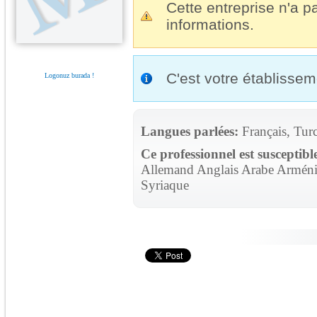
Cette entreprise n'a pa
informations.
C'est votre établisse
Logonuz burada !
Langues parlées:
Français, Tur
Ce professionnel est susceptibl
Allemand Anglais Arabe Arménie
Syriaque