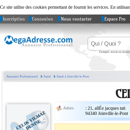
Ce site utilise des cookies permettant de fournir les services. En utilisan
Inscription
Connexion
Nous contacter
Espace Pro
Exemple: avocat ou restaura
Annuaire Professionnel
Santé
Santé à Joinville-le-Pont
CE
:
21, allÉe jacques tati
Adres
C
E
L
I
Y
I
L
M
A
Z
D
E
N
I
S
94340
Joinville-le-Pont
K
E