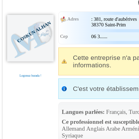
:
381, route d'aubérives
Adres
COSKUN ALHAN
38370
Saint-Prim
Cep
06 3......
Cette entreprise n'a pa
informations.
Logonuz burada !
C'est votre établisse
Langues parlées:
Français, Tur
Ce professionnel est susceptibl
Allemand Anglais Arabe Arménie
Syriaque