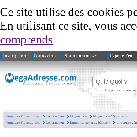
Ce site utilise des cookies p
En utilisant ce site, vous acc
comprends
Inscription
Connexion
Nous contacter
Espace Pro
Exemple: avocat ou restaura
Annuaire Professionnel
Construction
Maçonnerie
Maçonnerie à Saint-Prim
Annuaire Professionnel
Construction
Entreprise générale bâtiment
Entreprise gén