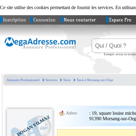
Ce site utilise des cookies permettant de fournir les services. En utilisan
Inscription
Connexion
Nous contacter
Espace Pro
Exemple: avocat ou restaura
Annuaire Professionnel
Services
Taxis
Taxis à Morsang-sur-Orge
:
19, square louise miche
Adres
DOGAN YILMAZ
91390
Morsang-sur-Org