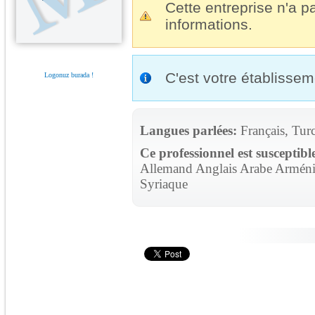
Cette entreprise n'a pa
informations.
C'est votre établisse
Logonuz burada !
Langues parlées:
Français, Tur
Ce professionnel est susceptibl
Allemand Anglais Arabe Arménie
Syriaque