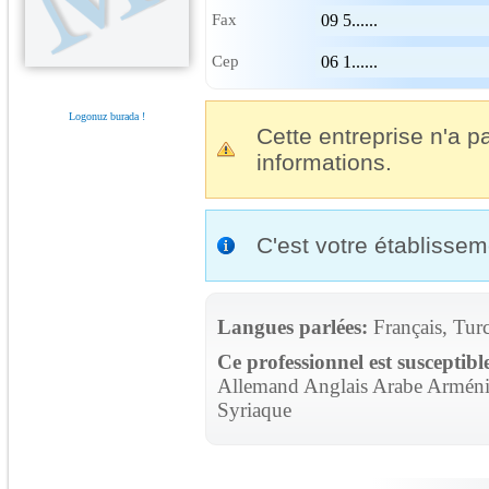
Fax
09 5......
Cep
06 1......
Logonuz burada !
Cette entreprise n'a pa
informations.
C'est votre établisse
Langues parlées:
Français, Tur
Ce professionnel est susceptibl
Allemand Anglais Arabe Arménie
Syriaque