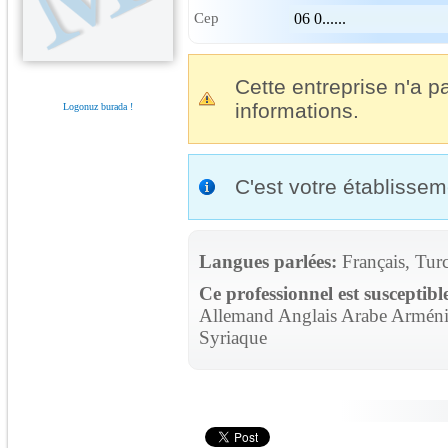
Cep
06 0......
Cette entreprise n'a pa
informations.
Logonuz burada !
C'est votre établisse
Langues parlées:
Français, Tur
Ce professionnel est susceptibl
Allemand Anglais Arabe Arménie
Syriaque