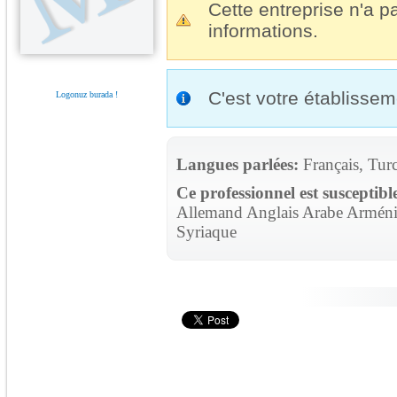
Cette entreprise n'a pa
informations.
C'est votre établisse
Logonuz burada !
Langues parlées:
Français, Tur
Ce professionnel est susceptibl
Allemand Anglais Arabe Arménie
Syriaque