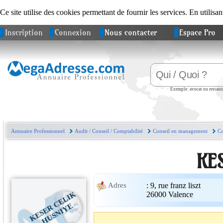
Ce site utilise des cookies permettant de fournir les services. En utilisan
Inscription
Connexion
Nous contacter
Espace Pro
Exemple: avocat ou restaura
Annuaire Professionnel
Audit / Conseil / Comptabilité
Conseil en management
Co
KE
:
9, rue franz liszt
Adres
K
E
S
E
C
E
L
I
K
H
U
S
N
I
Y
26000
Valence
R
E