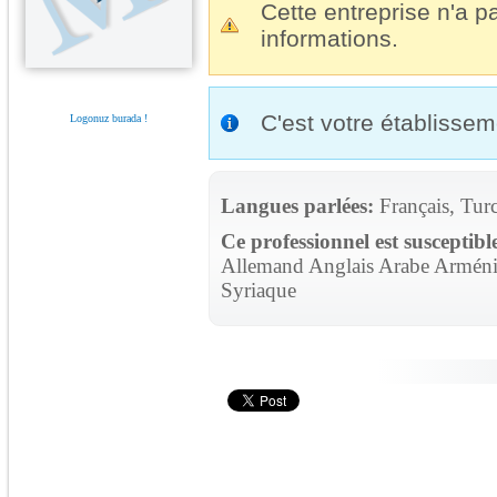
Cette entreprise n'a pa
informations.
C'est votre établisse
Logonuz burada !
Langues parlées:
Français, Tur
Ce professionnel est susceptibl
Allemand Anglais Arabe Arménie
Syriaque