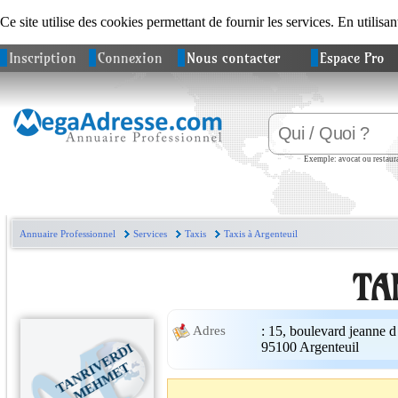
Ce site utilise des cookies permettant de fournir les services. En utilisan
Inscription
Connexion
Nous contacter
Espace Pro
Exemple: avocat ou restaura
Annuaire Professionnel
Services
Taxis
Taxis à Argenteuil
TA
:
15, boulevard jeanne d
Adres
95100
Argenteuil
T
A
N
R
I
V
E
R
D
I
M
E
H
M
E
T