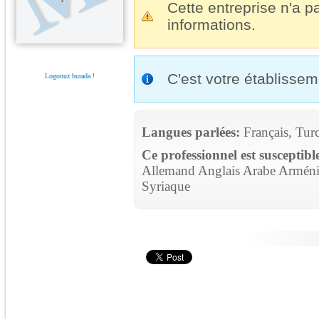
Cette entreprise n'a pa
informations.
C'est votre établisse
Logonuz burada !
Langues parlées:
Français, Tur
Ce professionnel est susceptibl
Allemand Anglais Arabe Arménie
Syriaque