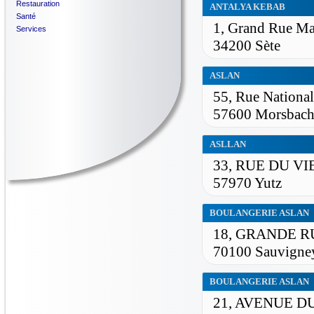
Restauration
ANTALYA KEBAB
Santé
1, Grand Rue Ma
Services
34200 Sète
ASLAN
55, Rue National
57600 Morsbac
ASLLAN
33, RUE DU V
57970 Yutz
BOULANGERIE ASLAN
18, GRANDE R
70100 Sauvigney
BOULANGERIE ASLAN
21, AVENUE 