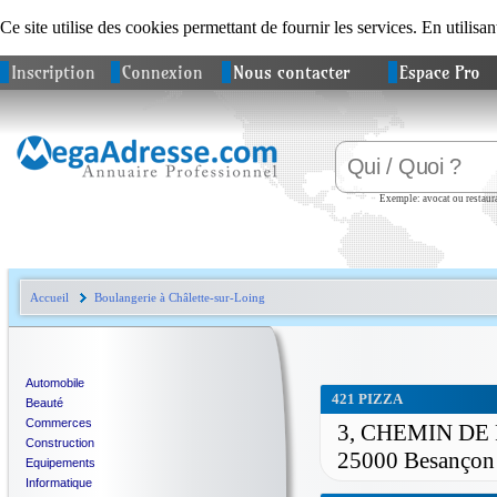
Ce site utilise des cookies permettant de fournir les services. En utilisan
Inscription
Connexion
Nous contacter
Espace Pro
Exemple: avocat ou restaura
Accueil
Boulangerie à Châlette-sur-Loing
Automobile
421 PIZZA
Beauté
Commerces
3, CHEMIN DE
Construction
25000 Besançon
Equipements
Informatique