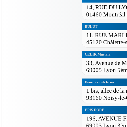
14, RUE DU L
01460 Montréal-
BULUT
11, RUE MARL
45120 Châlette-
CELIK Mustafa
33, Avenue de M
69005 Lyon 5è
Deniz ekmek firini
1 bis, allée de la 
93160 Noisy-le
EPIS DORE
196, AVENUE 
69003 Lyon 3è