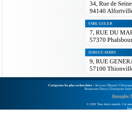
34, Rue de Seine
94140 Alfortvill
SARL GULER
7, RUE DU M
57370 Phalsbou
SURUCU AYDIN
9, RUE GENE
57100 Thionvill
Catégories les plus recherchées :
Avocats
|
Beauté
|
Chirurgie
Restaurant Derya
|
Entreprise Inter
Annuaire 
© 2026' Tous droits reservés. Cet annua
Men