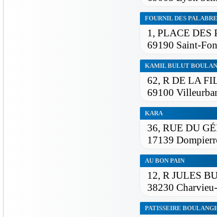
FOURNIL DES PALABRE
1, PLACE DES
69190 Saint-Fon
KAMIL BULUT BOULA
62, R DE LA F
69100 Villeurba
KARA
36, RUE DU G
17139 Dompierr
AU BON PAIN
12, R JULES 
38230 Charvieu
PATISSEIRE BOULANGE