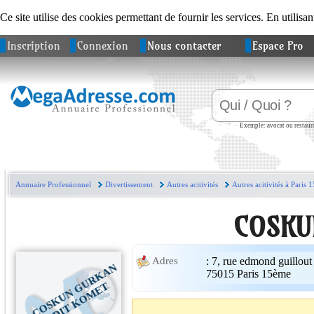
Ce site utilise des cookies permettant de fournir les services. En utilisan
Inscription
Connexion
Nous contacter
Espace Pro
Exemple: avocat ou restaura
Annuaire Professionnel
Divertissement
Autres acitivités
Autres acitivités à Paris 
COSKU
:
7, rue edmond guillout
Adres
C
O
S
K
U
N
U
R
K
A
N
D
I
T
K
O
M
E
75015
Paris 15ème
G
T