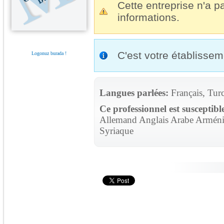
Cette entreprise n'a pa
informations.
C'est votre établisse
Logonuz burada !
Langues parlées:
Français, Tur
Ce professionnel est susceptibl
Allemand Anglais Arabe Arménie
Syriaque