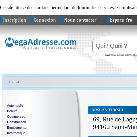
Ce site utilise des cookies permettant de fournir les services. En utilisan
Inscription
Connexion
Nous contacter
Espace Pro
Exemple: avocat ou restaura
Accueil
Automobile
ARSLAN YUKSEL
Beauté
Commerces
69, Rue de Lagn
Construction
94160 Saint-Ma
Equipements
Informatique