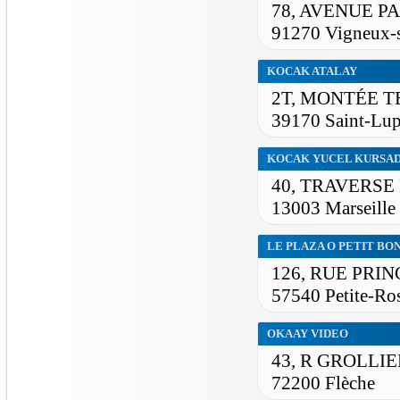
78, AVENUE P
91270 Vigneux-s
KOCAK ATALAY
2T, MONTÉE 
39170 Saint-Lup
KOCAK YUCEL KURSA
40, TRAVERSE
13003 Marseille
LE PLAZA O PETIT BO
126, RUE PRIN
57540 Petite-Ros
OKAAY VIDEO
43, R GROLLIE
72200 Flèche