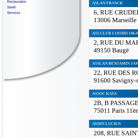
Restauration
ASLAN FRANCK
Santé
6, RUE CRUDE
Services
13006 Marseille
ASS CLUB LOISIRS OK
2, RUE DU M
49150 Baugé
ASSLAN BENJAMIN JA
22, RUE DES 
91600 Savigny-
ASSOC KAYA
2B, B PASSAG
75011 Paris 11è
AYDIN LUCIEN
208, RUE SAI