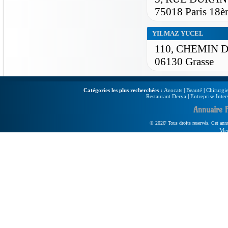
75018 Paris 18è
YILMAZ YUCEL
110, CHEMIN 
06130 Grasse
Catégories les plus recherchées :
Avocats
|
Beauté
|
Chirurgie
Restaurant Derya
|
Entreprise Inter
Annuaire 
© 2026' Tous droits reservés. Cet annua
Men