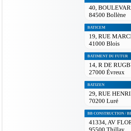
40, BOULEVA
84500 Bollène
BATICEM
19, RUE MAR
41000 Blois
BATIMENT DU FUTUR
14, R DE RUG
27000 Évreux
BATIZEN
29, RUE HENR
70200 Luré
BB CONSTRUCTION / 
41334, AV FLO
95500 Thillay