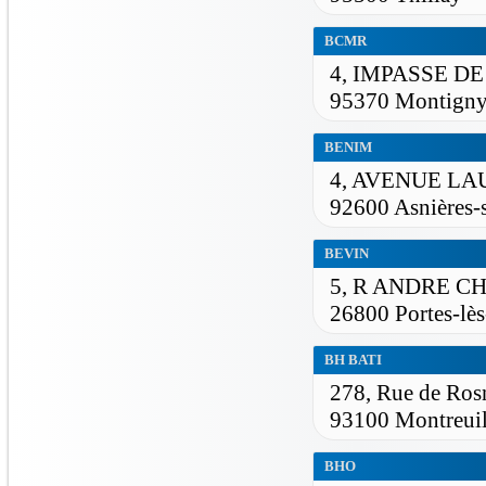
BCMR
4, IMPASSE D
95370 Montigny-
BENIM
4, AVENUE LA
92600 Asnières-
BEVIN
5, R ANDRE C
26800 Portes-lès
BH BATI
278, Rue de Ros
93100 Montreui
BHO