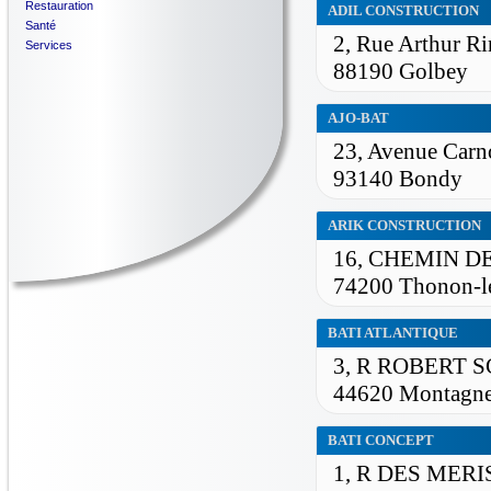
Restauration
ADIL CONSTRUCTION
Santé
2, Rue Arthur R
Services
88190 Golbey
AJO-BAT
23, Avenue Carn
93140 Bondy
ARIK CONSTRUCTION
16, CHEMIN D
74200 Thonon-l
BATI ATLANTIQUE
3, R ROBERT
44620 Montagn
BATI CONCEPT
1, R DES MERI