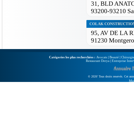
31, BLD ANAT
93200-93210 Sa
COLAK CONSTRUCTIO
95, AV DE LA
91230 Montger
Catégories les plus recherchées :
Avocats
|
Beauté
|
Chirurgie
Restaurant Derya
|
Entreprise Inter
Annuaire 
© 2026' Tous droits reservés. Cet annua
Men