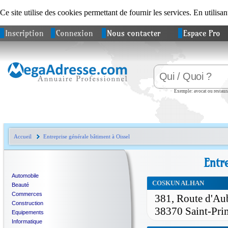
Ce site utilise des cookies permettant de fournir les services. En utilisan
Inscription
Connexion
Nous contacter
Espace Pro
Exemple: avocat ou restaura
Accueil
Entreprise générale bâtiment à Oissel
Entr
Automobile
COSKUN ALHAN
Beauté
Commerces
381, Route d'Au
Construction
38370 Saint-Pri
Equipements
Informatique