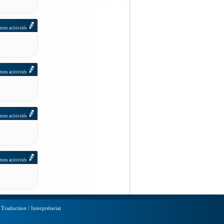
tres acitivités
tres acitivités
tres acitivités
tres acitivités
|
Traduction / Interprétariat