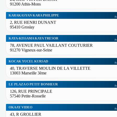
91200 Athis-Mons
KARAKASYAN KARA PHILIPPE
Au
2, RUE HENRI DUNANT
95410 Groslay
KAYA-KISSAMA KAYA TRESOR
Au
78, AVENUE PAUL VAILLANT COUTURIER
91270 Vigneux-sur-Seine
KOCAK YUCEL KURSAD
Au
40, TRAVERSE MOULIN DE LA VILLETTE
13003 Marseille 3ème
LE PLAZA O PETIT BONHEUR
Au
126, RUE PRINCIPALE
57540 Petite-Rosselle
OKAAY VIDEO
Au
43, R GROLLIER