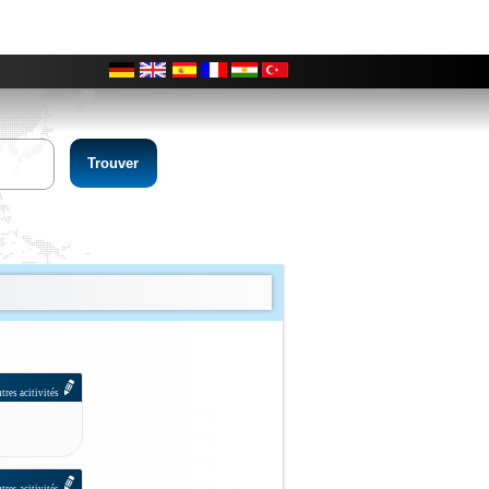
0
tres acitivités