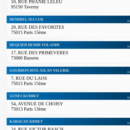
10, RUE PHANIE LELEU
95150 Taverny
DEMIREL SELCUK
Au
29, RUE DES FAVORITES
75015 Paris 15ème
DEQUIER DEMIR YOLANDE
Au
17, RUE DES PRIMEVERES
73000 Bassens
GOURDON DITE ASLAN VALERIE
Au
7, RUE DU LAOS
75015 Paris 15ème
GUNES KUDRET
Au
54, AVENUE DE CHOISY
75013 Paris 13ème
KARACAN AHMET
Au
24, RUE VICTOR BASCH