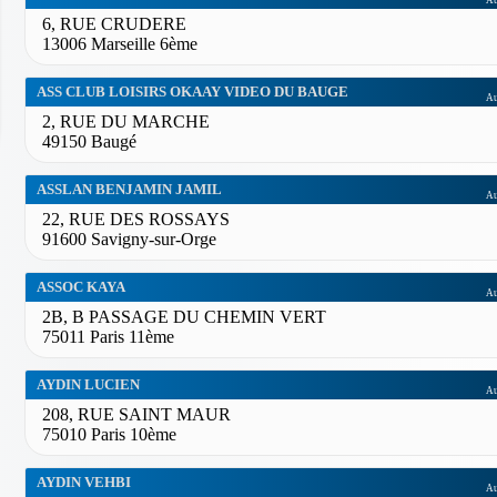
Au
6, RUE CRUDERE
13006 Marseille 6ème
ASS CLUB LOISIRS OKAAY VIDEO DU BAUGE
Au
2, RUE DU MARCHE
49150 Baugé
ASSLAN BENJAMIN JAMIL
Au
22, RUE DES ROSSAYS
91600 Savigny-sur-Orge
ASSOC KAYA
Au
2B, B PASSAGE DU CHEMIN VERT
75011 Paris 11ème
AYDIN LUCIEN
Au
208, RUE SAINT MAUR
75010 Paris 10ème
AYDIN VEHBI
Au