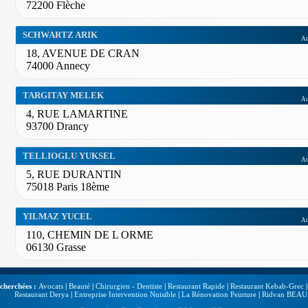
72200 Flèche
SCHWARTZ ARIK
Au
18, AVENUE DE CRAN
74000 Annecy
TARGITAY MELEK
Au
4, RUE LAMARTINE
93700 Drancy
TELLIOGLU YUKSEL
Au
5, RUE DURANTIN
75018 Paris 18ème
YILMAZ YUCEL
Au
110, CHEMIN DE L ORME
06130 Grasse
echerchées :
Avocats
|
Beauté
|
Chirurgien - Dentiste
|
Restaurant Rapide
|
Restaurant Kebab-Grec
Restaurant Derya
|
Entreprise Intervention Nuisible
|
La Rénovation Peinture
|
Ridvan BEAU