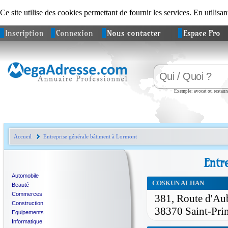
Ce site utilise des cookies permettant de fournir les services. En utilisan
Inscription
Connexion
Nous contacter
Espace Pro
Exemple: avocat ou restaura
Accueil
Entreprise générale bâtiment à Lormont
Entr
Automobile
COSKUN ALHAN
Beauté
Commerces
381, Route d'Au
Construction
38370 Saint-Pri
Equipements
Informatique