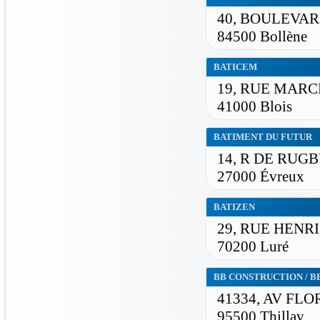
40, BOULEVA
84500 Bollène
BATICEM
19, RUE MAR
41000 Blois
BATIMENT DU FUTUR
14, R DE RUG
27000 Évreux
BATIZEN
29, RUE HENR
70200 Luré
BB CONSTRUCTION / 
41334, AV FLO
95500 Thillay