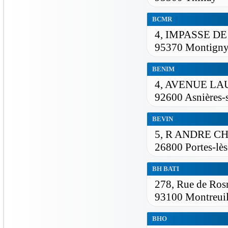
BCMR
4, IMPASSE D
95370 Montigny-
BENIM
4, AVENUE LA
92600 Asnières-
BEVIN
5, R ANDRE C
26800 Portes-lès
BH BATI
278, Rue de Ros
93100 Montreui
BHO