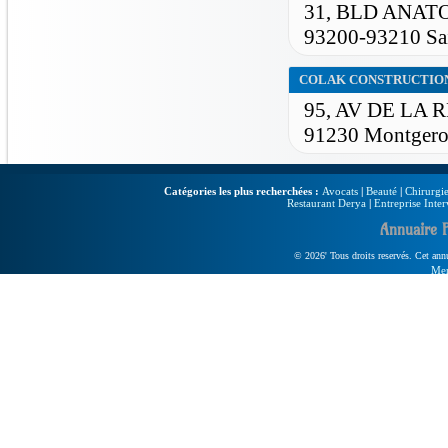
31, BLD ANAT
93200-93210 Sa
COLAK CONSTRUCTIO
95, AV DE LA
91230 Montger
Catégories les plus recherchées :
Avocats
|
Beauté
|
Chirurgie
Restaurant Derya
|
Entreprise Inter
Annuaire 
© 2026' Tous droits reservés. Cet annua
Men