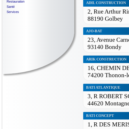
Restauration
ADIL CONSTRUCTION
Santé
2, Rue Arthur R
Services
88190 Golbey
AJO-BAT
23, Avenue Carn
93140 Bondy
ARIK CONSTRUCTION
16, CHEMIN D
74200 Thonon-l
BATI ATLANTIQUE
3, R ROBERT
44620 Montagn
BATI CONCEPT
1, R DES MERI