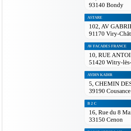
93140 Bondy
ASTARE
102, AV GABRI
91170 Viry-Chât
AV FACADES FRANCE
10, RUE ANTO
51420 Witry-lès
AYDIN KADIR
5, CHEMIN DE
39190 Cousance
B 2 C
16, Rue du 8 Ma
33150 Cenon