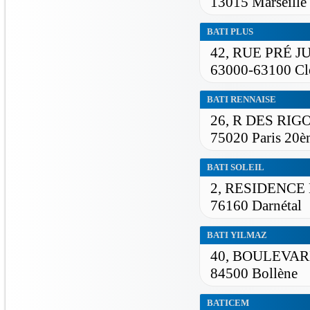
13015 Marseille
BATI PLUS
42, RUE PRÉ J
63000-63100 Cl
BATI RENNAISE
26, R DES RIG
75020 Paris 20è
BATI SOLEIL
2, RESIDENCE
76160 Darnétal
BATI YILMAZ
40, BOULEVA
84500 Bollène
BATICEM