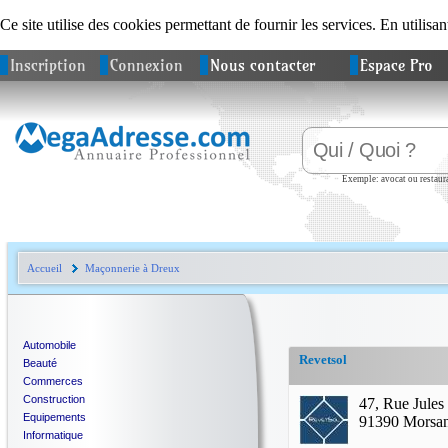
Ce site utilise des cookies permettant de fournir les services. En utilisan
Inscription
Connexion
Nous contacter
Espace Pro
Exemple: avocat ou restaura
Accueil
Maçonnerie à Dreux
Automobile
Revetsol
Beauté
Commerces
Construction
47, Rue Jules
Equipements
91390 Morsan
Informatique