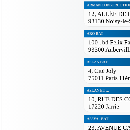
ARMAN CONSTRUCTIO
12, ALLÉE DE 
93130 Noisy-le-
ARO BAT
100 , bd Felix F
93300 Aubervilli
ASLAN BAT
4, Cité Joly
75011 Paris 11è
ASLAN ET ...
10, RUE DES C
17220 Jarrie
ASSYA - BAT
23, AVENUE 