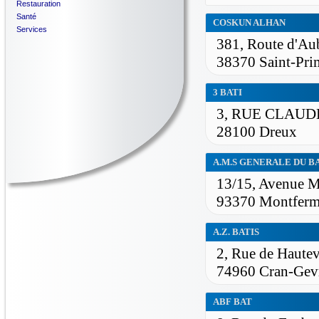
Restauration
Santé
COSKUN ALHAN
Services
381, Route d'Au
38370 Saint-Pri
3 BATI
3, RUE CLAU
28100 Dreux
A.M.S GENERALE DU B
13/15, Avenue M
93370 Montferm
A.Z. BATIS
2, Rue de Hautev
74960 Cran-Gevr
ABF BAT