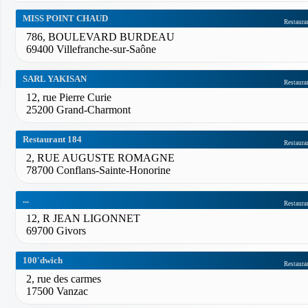
MISS POINT CHAUD
Restaura
786, BOULEVARD BURDEAU
69400 Villefranche-sur-Saône
SARL YAKISAN
Restaura
12, rue Pierre Curie
25200 Grand-Charmont
Restaurant 184
Restaura
2, RUE AUGUSTE ROMAGNE
78700 Conflans-Sainte-Honorine
...
Restaura
12, R JEAN LIGONNET
69700 Givors
100'dwich
Restaura
2, rue des carmes
17500 Vanzac