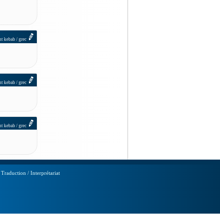
nt kebab / grec
nt kebab / grec
nt kebab / grec
|
Traduction / Interprétariat