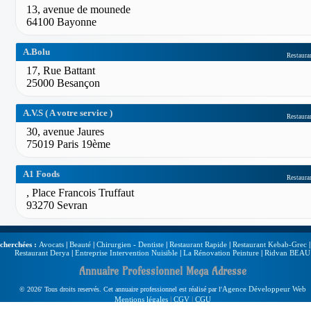
13, avenue de mounede
64100 Bayonne
A.Bolu
Restaura
17, Rue Battant
25000 Besançon
A.V.S ( A votre service )
Restaura
30, avenue Jaures
75019 Paris 19ème
A1 Foods
Restaura
, Place Francois Truffaut
93270 Sevran
echerchées :
Avocats
|
Beauté
|
Chirurgien - Dentiste
|
Restaurant Rapide
|
Restaurant Kebab-Grec
Restaurant Derya
|
Entreprise Intervention Nuisible
|
La Rénovation Peinture
|
Ridvan BEAU
Annuaire Professionnel Mega Adresse
Agence Développeur Web
© 2026' Tous droits reservés. Cet annuaire professionnel est réalisé par l'
Mentions légales
|
CGV
|
CGU