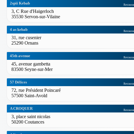
2spii Kebab
Restaura
3, C Rue d'Haigerloch
35530 Servon-sur-Vilaine
4 as kebab
Restaura
31, rue cusenier
25290 Ornans
45th avenue
Restaura
45, avenue gambetta
83500 Seyne-sur-Mer
57 Délices
Restaura
72, rue Président Poincaré
57500 Saint-Avold
A CROQUER
Restaura
3, place saint nicolas
50200 Coutances