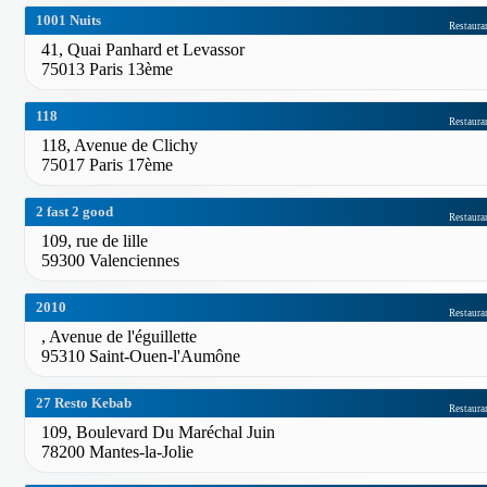
1001 Nuits
Restaura
41, Quai Panhard et Levassor
75013 Paris 13ème
118
Restaura
118, Avenue de Clichy
75017 Paris 17ème
2 fast 2 good
Restaura
109, rue de lille
59300 Valenciennes
2010
Restaura
, Avenue de l'éguillette
95310 Saint-Ouen-l'Aumône
27 Resto Kebab
Restaura
109, Boulevard Du Maréchal Juin
78200 Mantes-la-Jolie