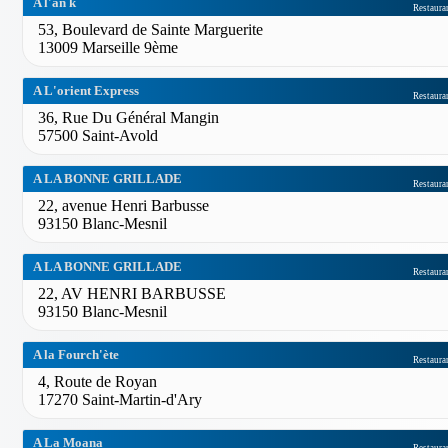
A l'an k
Restaura
53, Boulevard de Sainte Marguerite
13009 Marseille 9ème
A L'orient Express
Restaura
36, Rue Du Général Mangin
57500 Saint-Avold
A LA BONNE GRILLADE
Restaura
22, avenue Henri Barbusse
93150 Blanc-Mesnil
A LA BONNE GRILLADE
Restaura
22, AV HENRI BARBUSSE
93150 Blanc-Mesnil
A la Fourch'ète
Restaura
4, Route de Royan
17270 Saint-Martin-d'Ary
A La Moana