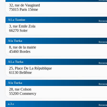
Restaura
32, rue de Vaugirard
75015 Paris 15ème
A La Tantine
Restaura
3, rue Emile Zola
66270 Soler
A la Turka
Restaura
8, rue de la mairie
45460 Bordes
A La Turka
Restaura
25, Place De La République
61130 Bellême
A la Turka
Restaura
28, rue Colson
55200 Commercy
a.3.s
Restaura