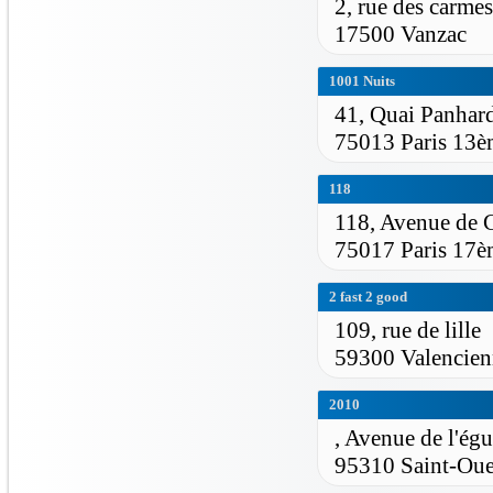
2, rue des carmes
17500 Vanzac
1001 Nuits
41, Quai Panhard
75013 Paris 13è
118
118, Avenue de 
75017 Paris 17è
2 fast 2 good
109, rue de lille
59300 Valencien
2010
, Avenue de l'égui
95310 Saint-Ou