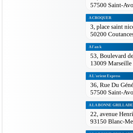
57500 Saint-Avo
A CROQUER
3, place saint nic
50200 Coutance
A l'an k
53, Boulevard de
13009 Marseille
A L'orient Express
36, Rue Du Géné
57500 Saint-Avo
A LA BONNE GRILLADE
22, avenue Henr
93150 Blanc-Me