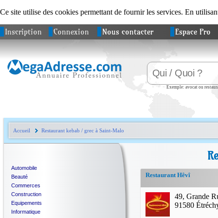
Ce site utilise des cookies permettant de fournir les services. En utilisan
Inscription
Connexion
Nous contacter
Espace Pro
Exemple: avocat ou restaura
Accueil
Restaurant kebab / grec à Saint-Malo
Re
Automobile
Restaurant Hêvî
Beauté
Commerces
Construction
49, Grande R
Equipements
91580 Étréch
Informatique