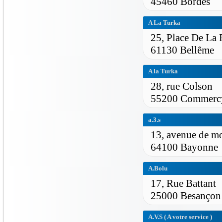
45460 Bordes
A La Turka
25, Place De La
61130 Bellême
A la Turka
28, rue Colson
55200 Commerc
a.3.s
13, avenue de m
64100 Bayonne
A.Bolu
17, Rue Battant
25000 Besançon
A.V.S ( A votre service )