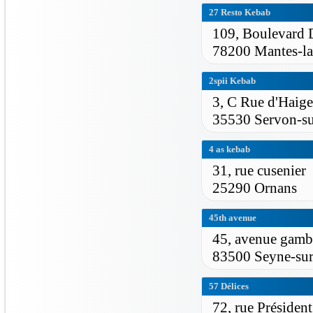
27 Resto Kebab
109, Boulevard 
78200 Mantes-la
2spii Kebab
3, C Rue d'Haige
35530 Servon-su
4 as kebab
31, rue cusenier
25290 Ornans
45th avenue
45, avenue gamb
83500 Seyne-su
57 Délices
72, rue Présiden