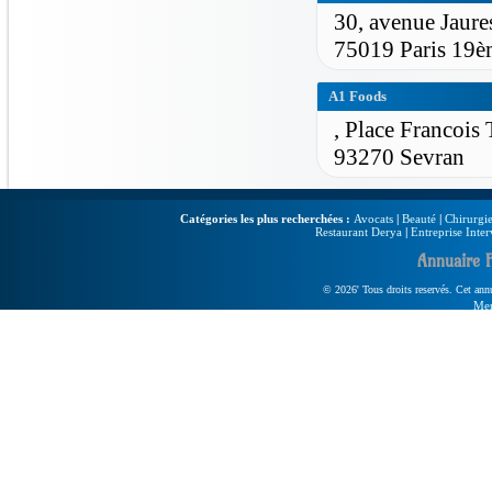
30, avenue Jaure
75019 Paris 19è
A1 Foods
, Place Francois 
93270 Sevran
Catégories les plus recherchées :
Avocats
|
Beauté
|
Chirurgie
Restaurant Derya
|
Entreprise Inter
Annuaire 
© 2026' Tous droits reservés. Cet annua
Men