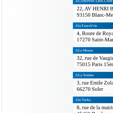
A LA BONNE GRILLADE
22, AV HENRI
93150 Blanc-Me
A la Fourch'ète
4, Route de Roy
17270 Saint-Mar
A La Moana
32, rue de Vaugi
75015 Paris 15è
A La Tantine
3, rue Emile Zol
66270 Soler
A la Turka
8, rue de la mairi