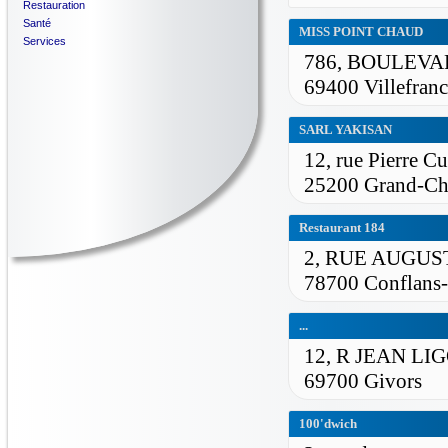
Restauration
Santé
MISS POINT CHAUD
Services
786, BOULEV
69400 Villefran
SARL YAKISAN
12, rue Pierre Cu
25200 Grand-Ch
Restaurant 184
2, RUE AUGU
78700 Conflans-
...
12, R JEAN L
69700 Givors
100'dwich