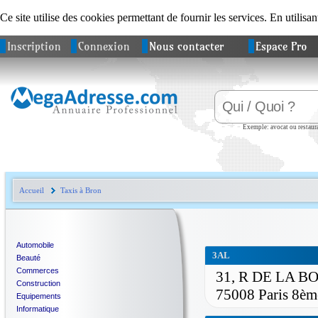
Ce site utilise des cookies permettant de fournir les services. En utilisan
Inscription
Connexion
Nous contacter
Espace Pro
Exemple: avocat ou restaura
Accueil
Taxis à Bron
Automobile
3AL
Beauté
Commerces
31, R DE LA B
Construction
75008 Paris 8èm
Equipements
Informatique