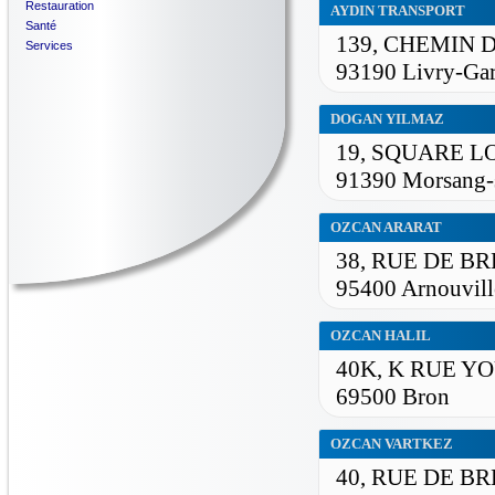
Restauration
AYDIN TRANSPORT
Santé
139, CHEMIN 
Services
93190 Livry-Ga
DOGAN YILMAZ
19, SQUARE L
91390 Morsang-
OZCAN ARARAT
38, RUE DE B
95400 Arnouvill
OZCAN HALIL
40K, K RUE Y
69500 Bron
OZCAN VARTKEZ
40, RUE DE B