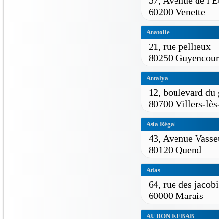
57, Avenue de l'E
60200 Venette
Anatolie
21, rue pellieux
80250 Guyencour
Antalya
12, boulevard du 
80700 Villers-lè
Asia Régal
43, Avenue Vasse
80120 Quend
Atlas
64, rue des jacob
60000 Marais
AU BON KEBAB