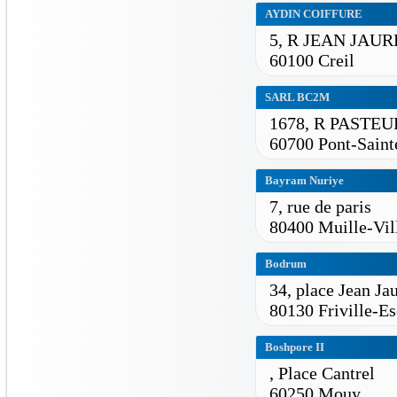
AYDIN COIFFURE
5, R JEAN JAUR
60100 Creil
SARL BC2M
1678, R PASTEU
60700 Pont-Sain
Bayram Nuriye
7, rue de paris
80400 Muille-Vill
Bodrum
34, place Jean Ja
80130 Friville-Es
Boshpore II
, Place Cantrel
60250 Mouy