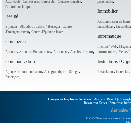
,
,
,
,
Auto-école
Carrosserie / Carrossier
Concessionnaire
portefeuille
,
Contrôle technique
Immobilier
Beauté
Administrateur de biens
,
,
,
Bijoutier
Bijoutier / Joaillier / Horloger
Centre
immobiliers
Immobilie
,
,
d'amaigrissement
Centre d'épilation laser
Informatique
Commerces
,
Internet / Web
Magasins
,
,
,
,
,
Abattoir
Annuaire Boulangeries
Antiquaire
Articles de sport
informatiques
Vente / 
Communication
Institutions / Org
,
,
,
,
Agence de communication
Arts graphiques
Design
Association
Consulat 
,
Enseignes
Catégories les plus recherchées :
Avocats
|
Beauté
|
Chirurgie
Restaurant Derya
|
Entreprise Inter
Annuaire 
© 2026' Tous droits reservés. Cet annua
Men