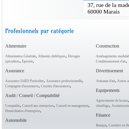
37, rue de la mad
60000 Marais
Profesionnels par catégorie
Alimentaire
Construction
,
,
Alimentation Générale
Aliments diététiques
Elevages
Aménagements modulab
,
,
,
spécialisés
Épicerie
Conditionnement d'air
Assurance
Divertissement
,
,
,
Assurance IARD Particulier
Assurance professionnelle
Artisanat d'art
Autres ac
,
,
Compagnie d'assurances
Courtier d'assurances
Equipements
Audit / Conseil / Comptabilité
Agencements de locaux
,
,
,
,
Comptable
Conseil aux entreprises
Conseil en management
chauffage
Assainissem
,
Domiciliation d'entreprise
Finance
Automobile
,
Banque
Courtiers en f