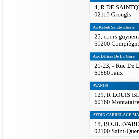
4, R DE SAINT
02110 Grougis
Au Kebab Sandwicherie
25, cours guynem
60200 Compiègn
Aux Délices De La Gare
21-23, - Rue De 
60880 Jaux
AVANOS
121, R LOUIS 
60160 Montatair
AYDIN CARRELAGE M
18, BOULEVAR
02100 Saint-Quen