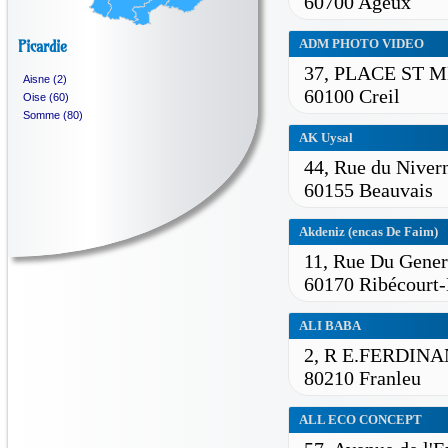
60700 Ageux
ADM PHOTO VIDEO
Picardie
37, PLACE ST 
Aisne (2)
60100 Creil
Oise (60)
Somme (80)
AK Uysal
44, Rue du Niver
60155 Beauvais
Akdeniz (encas De Faim)
11, Rue Du Gener
60170 Ribécourt-
ALI BABA
2, R E.FERDIN
80210 Franleu
ALL ECO CONCEPT