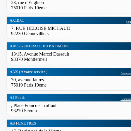
23, rue d'Enghien
75010 Paris 10ème
A.C.D.C.
Com
7, RUE HELOISE MICHAUD
92230 Gennevilliers
A.M.S GENERALE DU BATIMENT
13/15, Avenue Marcel Dassault
93370 Montfermeil
A.V.S ( A votre service )
Restauran
30, avenue Jaures
75019 Paris 19ème
A1 Foods
Restauran
, Place Francois Truffaut
93270 Sevran
AB FENETRES