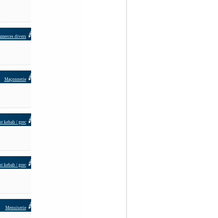
merces divers
Maçonnerie
t kebab / grec
t kebab / grec
Menuiserie