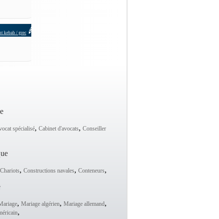
t kebab / grec
ue
,
,
ocat spécialisé
Cabinet d'avocats
Conseiller
que
,
,
,
Chariots
Constructions navales
Conteneurs
e
,
,
,
Mariage
Mariage algérien
Mariage allemand
,
éricain