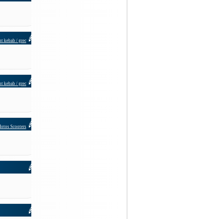
t kebab / grec
t kebab / grec
otos Scooters