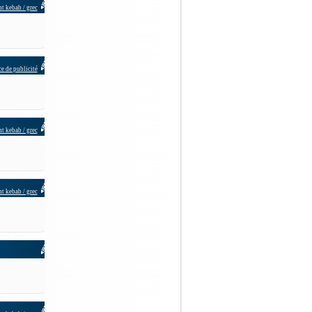
t kebab / grec
e de publicité
t kebab / grec
t kebab / grec