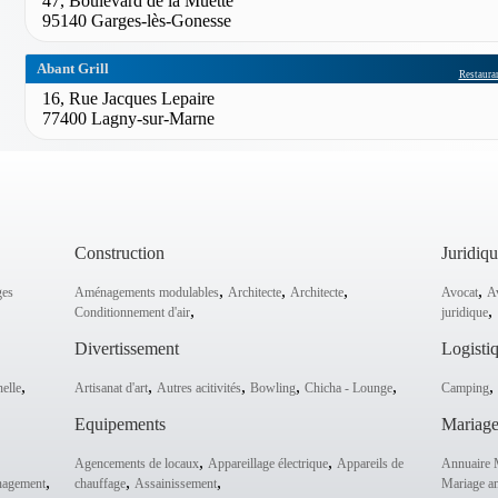
47, Boulevard de la Muette
95140 Garges-lès-Gonesse
Abant Grill
Restauran
16, Rue Jacques Lepaire
77400 Lagny-sur-Marne
Construction
Juridiq
,
,
,
,
ges
Aménagements modulables
Architecte
Architecte
Avocat
Av
,
,
Conditionnement d'air
juridique
Divertissement
Logisti
,
,
,
,
,
,
elle
Artisanat d'art
Autres acitivités
Bowling
Chicha - Lounge
Camping
Equipements
Mariag
,
,
Agencements de locaux
Appareillage électrique
Appareils de
Annuaire 
,
,
,
nagement
chauffage
Assainissement
Mariage am