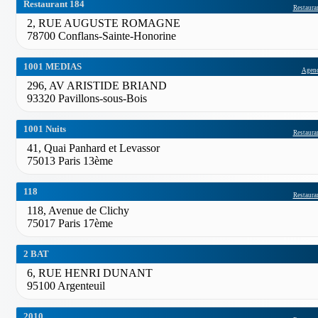
Restaurant 184
Restauran
2, RUE AUGUSTE ROMAGNE
78700 Conflans-Sainte-Honorine
1001 MEDIAS
Agenc
296, AV ARISTIDE BRIAND
93320 Pavillons-sous-Bois
1001 Nuits
Restauran
41, Quai Panhard et Levassor
75013 Paris 13ème
118
Restauran
118, Avenue de Clichy
75017 Paris 17ème
2 BAT
6, RUE HENRI DUNANT
95100 Argenteuil
2010