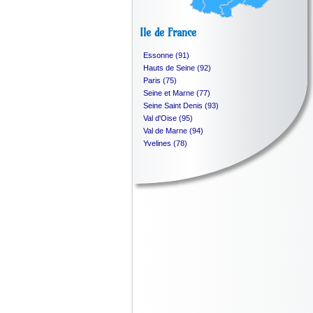
Ile de France
Essonne (91)
Hauts de Seine (92)
Paris (75)
Seine et Marne (77)
Seine Saint Denis (93)
Val d'Oise (95)
Val de Marne (94)
Yvelines (78)