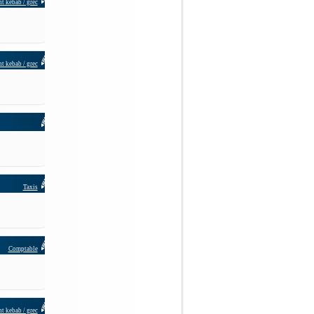
t kebab / grec
t kebab / grec
Taxis
Comptable
t kebab / grec