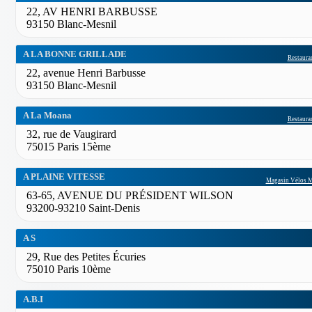
22, AV HENRI BARBUSSE
93150 Blanc-Mesnil
A LA BONNE GRILLADE
Restauran
22, avenue Henri Barbusse
93150 Blanc-Mesnil
A La Moana
Restauran
32, rue de Vaugirard
75015 Paris 15ème
A PLAINE VITESSE
Magasin Vélos M
63-65, AVENUE DU PRÉSIDENT WILSON
93200-93210 Saint-Denis
A S
29, Rue des Petites Écuries
75010 Paris 10ème
A.B.I